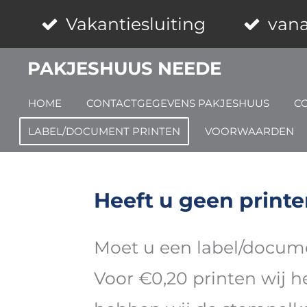
Ga
Vakantiesluiting
vana
direct
PAKJESHUUS NEEDE
naar
HOME
CONTACTGEGEVENS PAKJESHUUS
C
de
LABEL/DOCUMENT PRINTEN
VOORWAARDEN
hoofdinhoud
Heeft u geen printe
Moet u een label/docume
Voor €0,20 printen wij h