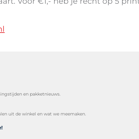
t. Voor €1,- heb je recht op 5 print
nl
ingstijden en pakketnieuws.
halen uit de winkel en wat we meemaken.
e!