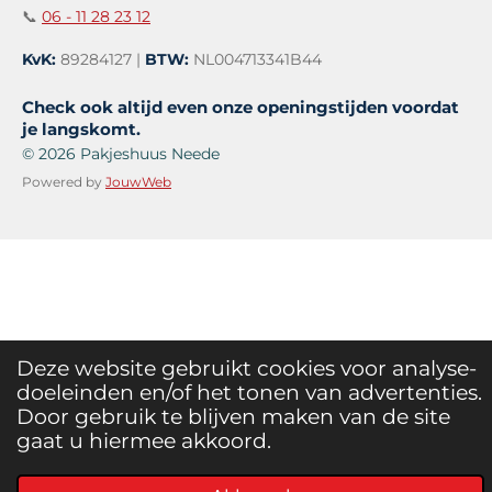
📞
06 - 11 28 23 12
KvK:
89284127 |
BTW:
NL004713341B44
Check ook altijd even onze openingstijden voordat
je langskomt.
© 2026 Pakjeshuus Neede
Powered by
JouwWeb
Deze website gebruikt cookies voor analyse-
doeleinden en/of het tonen van advertenties.
Door gebruik te blijven maken van de site
gaat u hiermee akkoord.