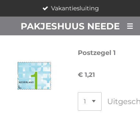
Vakantiesluiting
Ga
direct
PAKJESHUUS NEEDE
naar
de
hoofdinhoud
Postzegel 1
€ 1,21
Uitgesc